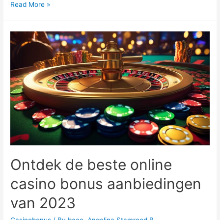
Speel
Read More »
spannende
casinobonussen
vrij:
Een
uitgebreide
gids
Ontdek de beste online
casino bonus aanbiedingen
van 2023