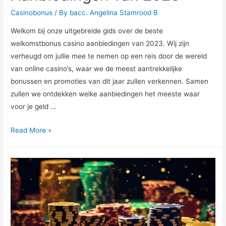
Casinobonus
/ By
bacc. Angelina Stamrood B
Welkom bij onze uitgebreide gids over de beste
welkomstbonus casino aanbiedingen van 2023. Wij zijn
verheugd om jullie mee te nemen op een reis door de wereld
van online casino’s, waar we de meest aantrekkelijke
bonussen en promoties van dit jaar zullen verkennen. Samen
zullen we ontdekken welke aanbiedingen het meeste waar
voor je geld …
Ontdek
Read More »
de
Beste
Welkomstbonus
Casino
Aanbiedingen
van
2023