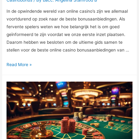
Casinobonus
/ By
bacc. Angelina Stamrood B
In de opwindende wereld van online casino’s zijn we allemaal
voortdurend op zoek naar de beste bonusaanbiedingen. Als
fervente spelers weten we hoe belangrijk het is om goed
geïnformeerd te zijn voordat we onze eerste inzet plaatsen.
Daarom hebben we besloten om de ultieme gids samen te
stellen voor de beste online casino bonusaanbiedingen van …
Ontdek
Read More »
de
beste
online
casino
bonus
aanbiedingen
van
2023