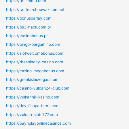
https://rmt-mmo.com
https://ranfes-shouwakinen.net
https://bonusparlay.com
https://ps3-hack.com.pl
https://casinobonus.pt
https://bingo-pergamino.com
https://slotwelcomebonus.com
https://thespincity-casino.com
https://casino-megabonus.com
https://greekislesvegas.com
https://casino-vulcan24-club.com
https://vulkanhill-kasino.com
https://devilfishpartners.com
https://vulcan-slots777.com
https://paynplayonlinecasinos.com