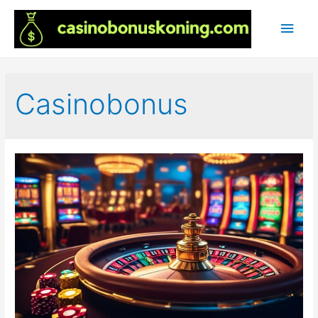
Main
Men
Casinobonus